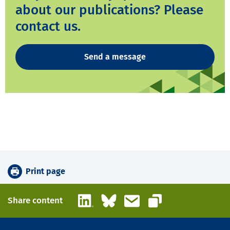
about our publications? Please
contact us.
Send a message
Print page
LinkedIn
Bluesky
Email
Share content
Copy link