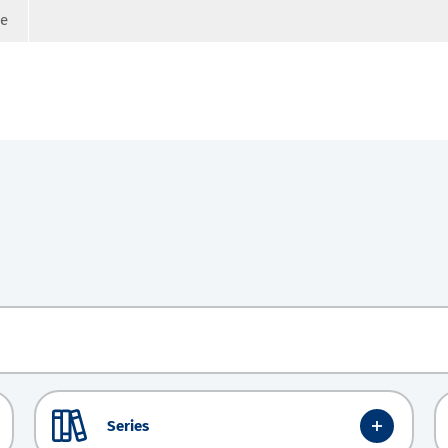
ge
Series