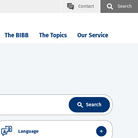
Contact
Search
The BIBB
The Topics
Our Service
Search
Language