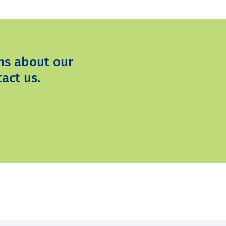
ns about our
act us.