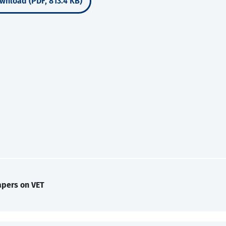
wnload (PDF, 813.4 KB)
apers on VET