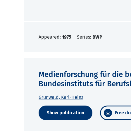
Appeared:
1975
Series:
BWP
Medienforschung für die b
Bundesinstituts für Beruf
Grunwald, Karl-Heinz
Show publication
Free do