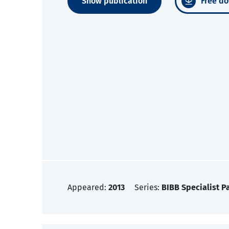
Show publication
Free do
Appeared:
2013
Series:
BIBB Specialist P