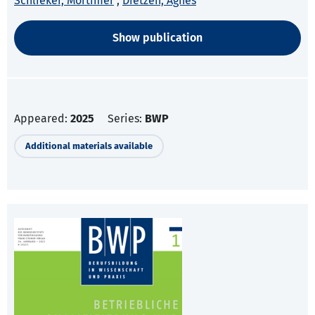
Schlieker, Mortimer
;
Dietzen, Agnes
Show publication
Appeared:
2025
Series:
BWP
Additional materials available