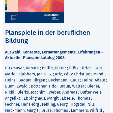
Planspiele in der beruﬂichen
Bildung
Auswahl, Konzepte, Lernarrangements, Erfahrungen –
Aktueller Planspielkatalog 2008
Birgmayer, Renate
;
Ballin, Dieter
;
Blötz, Ulrich
;
Gust,
Mario
;
Klabbers, Jan H. G.
;
Kriz, Willy Christian
;
Mandl,
Heinz
;
Badura, Jürgen
;
Beckmann, Klaus
;
Heinz, Adele
;
Blum, Ewald
;
Böttcher, Tido
;
Braun, Walter
;
Diener,
Richi
;
Dierks, Joachim
;
Weber, Andreas
;
Dufter-Weis,
Angelika
;
Ebbinghaus, Margit
;
Eberle, Thomas
;
Fechner, Hans-Jörg
;
Fehling, Georg
;
Högsdal, Nils
;
Frackmann, Margit
;
Bruse, Thomas
;
Lammers, Wilfrid
;