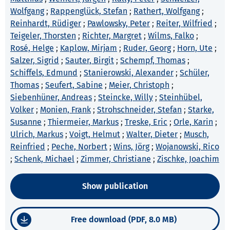
Wolfgang
;
Rappenglück, Stefan
;
Rathert, Wolfgang
;
Reinhardt, Rüdiger
;
Pawlowsky, Peter
;
Reiter, Wilfried
;
Teigeler, Thorsten
;
Richter, Margret
;
Wilms, Falko
;
Rosé, Helge
;
Kaplow, Mirjam
;
Ruder, Georg
;
Horn, Ute
;
Salzer, Sigrid
;
Sauter, Birgit
;
Schempf, Thomas
;
Schiffels, Edmund
;
Stanierowski, Alexander
;
Schüler,
Thomas
;
Seufert, Sabine
;
Meier, Christoph
;
Siebenhüner, Andreas
;
Steincke, Willy
;
Steinhübel,
Volker
;
Monien, Frank
;
Strohschneider, Stefan
;
Starke,
Susanne
;
Thiermeier, Markus
;
Treske, Eric
;
Orle, Karin
;
Ulrich, Markus
;
Voigt, Helmut
;
Walter, Dieter
;
Musch,
Reinfried
;
Peche, Norbert
;
Wins, Jörg
;
Wojanowski, Rico
;
Schenk, Michael
;
Zimmer, Christiane
;
Zischke, Joachim
Show publication
Free download (PDF, 8.0 MB)