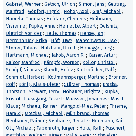
Gabriel, Werner
;
Getsch, Ulrich
;
Simon, Jens
;
Geuting,
Manfred
;
Göpfert, Ingrid
;
Neher, Axel
;
Graf, Michael
;
Hamela, Thomas
;
Heidack, Clemens
;
Heilmann,
Vivienne
;
Papke, Anne
;
Heinecke, Albert
;
Oelsnitz,
Dietrich von der
;
Helle, Thomas
;
Hense, Jan
;
Herrenbrück, Erika
;
Höft, Uwe
;
Manschwetus, Uwe
;
Stöber, Tobias
;
Holzbaur, Ulrich
;
Honegger, Jürg
;
Hartmann, Michael
;
Jakob, Aaron R.
;
Kaiser, Artur
;
Kaiser, Manfred
;
Kämpfe, Werner
;
Keller, Christel
;
Schöpf, Nicolas
;
Klandt, Heinz
;
Klotzbücher, Ralf
;
Schmidt, Herbert
;
Kollmannsperger, Martina
;
Bronner,
Rolf
;
König, Klaus-Dieter
;
Stürzer, Thomas
;
Kraska,
Thorsten
;
Stewart, Terry
;
Nöbauer, Brigitta
;
Kupka,
Kristof
;
Liesegang, Eckart
;
Maassen, Johannes
;
Masch,
Klaus
;
Michaeli, Rainer
;
Mangold-Miez, Peter
;
Thieme,
Harald
;
Motzkau, Michael
;
Mühlbrand, Thomas
;
Neubauer, Rainer
;
Neubauer, Renate
;
Neumann, Kai
;
Ott, Michael
;
Papenroth, Jürgen
;
Hoke, Ralf
;
Puschert,
Matthias
;
Weinert, Jürgen
;
Rally, Peter
;
Schweizer,