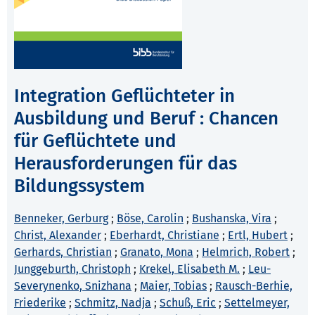
Integration Geflüchteter in
Ausbildung und Beruf : Chancen
für Geflüchtete und
Herausforderungen für das
Bildungssystem
Benneker, Gerburg
;
Böse, Carolin
;
Bushanska, Vira
;
Christ, Alexander
;
Eberhardt, Christiane
;
Ertl, Hubert
;
Gerhards, Christian
;
Granato, Mona
;
Helmrich, Robert
;
Junggeburth, Christoph
;
Krekel, Elisabeth M.
;
Leu-
Severynenko, Snizhana
;
Maier, Tobias
;
Rausch-Berhie,
Friederike
;
Schmitz, Nadja
;
Schuß, Eric
;
Settelmeyer,