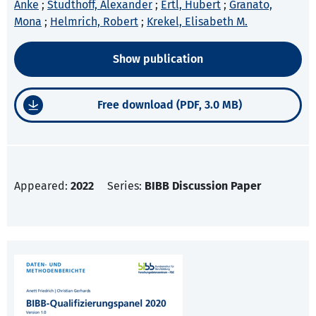
Anke
;
Studthoff, Alexander
;
Ertl, Hubert
;
Granato,
Mona
;
Helmrich, Robert
;
Krekel, Elisabeth M.
Show publication
Free download (PDF, 3.0 MB)
Appeared:
2022
Series:
BIBB Discussion Paper