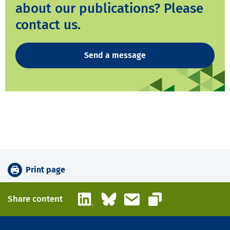
about our publications? Please
contact us.
Send a message
Print page
LinkedIn
Bluesky
Email
Share content
Copy link