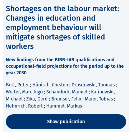
Shortages on the labour market:
Changes in education and
employment behaviour will
mitigate shortages of skilled
workers
New findings from the BIBB-IAB qualifications and
occupational-field projections for the period up to the
year 2030
Bott, Peter
;
Hänisch, Carsten
;
Drosdowski, Thomas
;
Wolter, Marc Ingo
;
Schandock, Manuel
;
Kalinowski,
Michael
;
Zika, Gerd
;
Bremser, Felix
;
Maier, Tobias
;
Helmrich, Robert
;
Hummel, Markus
Show publication