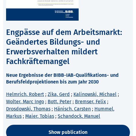
Engpässe auf dem Arbeitsmarkt:
Geändertes Bildungs- und
Erwerbsverhalten mildert
Fachkräftemangel
Neue Ergebnisse der BIBB-IAB-Qualifikations- und
Berufsfeldprojektionen bis zum Jahr 2030
Helmrich, Robert
;
Zika, Gerd
;
Kalinowski, Michael
;
Wolter, Marc Ingo
;
Bott, Peter
;
Bremser, Felix
;
Drosdowski, Thomas
;
Hänisch, Carsten
;
Hummel,
Markus
;
Maier, Tobias
;
Schandock, Manuel
Show publication