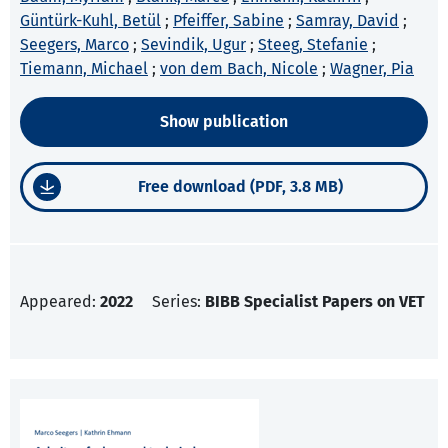
Güntürk-Kuhl, Betül
;
Pfeiffer, Sabine
;
Samray, David
;
Seegers, Marco
;
Sevindik, Ugur
;
Steeg, Stefanie
;
Tiemann, Michael
;
von dem Bach, Nicole
;
Wagner, Pia
Show publication
Free download (PDF, 3.8 MB)
Appeared:
2022
Series:
BIBB Specialist Papers on VET