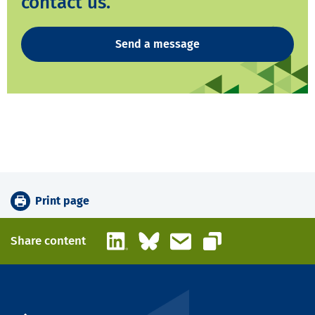
contact us.
Send a message
Print page
LinkedIn
Bluesky
Email
Share content
Copy link