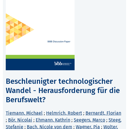
Beschleunigter technologischer
Wandel - Herausforderung für die
Berufswelt?
Tiemann, Michael
;
Helmrich, Robert
;
Bernardt, Florian
;
Bör, Nicolai
;
Ehmann, Kathrin
;
Seegers, Marco
;
Steeg,
Stefanie
;
Bach, Nicole von dem
;
Wagner, Pia
;
Wolter,