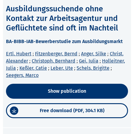
Ausbildungssuchende ohne
Kontakt zur Arbeitsagentur und
Geflüchtete sind oft im Nachteil
BA-BIBB-IAB-Bewerberstudie zum Ausbildungsmarkt
Ertl, Hubert
;
Fitzenberger, Bernd
;
Anger, Silke
;
Christ,
Alexander
;
Christoph, Bernhard
;
Gei, Julia
;
Holleitner,
Julia
;
Keßler, Catie
;
Leber, Ute
;
Schels, Brigitte
;
Seegers, Marco
Show publication
Free download (PDF, 304.1 KB)