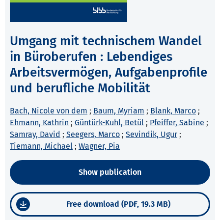
Umgang mit technischem Wandel
in Büroberufen : Lebendiges
Arbeitsvermögen, Aufgabenprofile
und berufliche Mobilität
Bach, Nicole von dem
;
Baum, Myriam
;
Blank, Marco
;
Ehmann, Kathrin
;
Güntürk-Kuhl, Betül
;
Pfeiffer, Sabine
;
Samray, David
;
Seegers, Marco
;
Sevindik, Ugur
;
Tiemann, Michael
;
Wagner, Pia
Show publication
Free download (PDF, 19.3 MB)