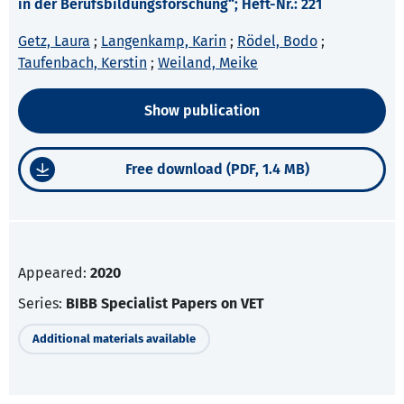
in der Berufsbildungsforschung“; Heft-Nr.: 221
Getz, Laura
;
Langenkamp, Karin
;
Rödel, Bodo
;
Taufenbach, Kerstin
;
Weiland, Meike
Show publication
Free download (PDF, 1.4 MB)
Appeared:
2020
Series:
BIBB Specialist Papers on VET
Additional materials available