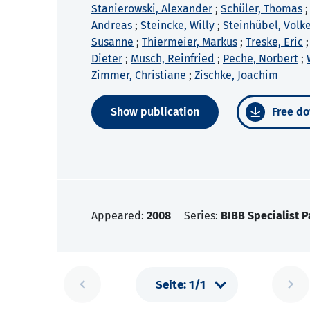
Stanierowski, Alexander
;
Schüler, Thomas
Andreas
;
Steincke, Willy
;
Steinhübel, Volk
Susanne
;
Thiermeier, Markus
;
Treske, Eric
Dieter
;
Musch, Reinfried
;
Peche, Norbert
;
Zimmer, Christiane
;
Zischke, Joachim
Show publication
Free do
Appeared:
2008
Series:
BIBB Specialist P