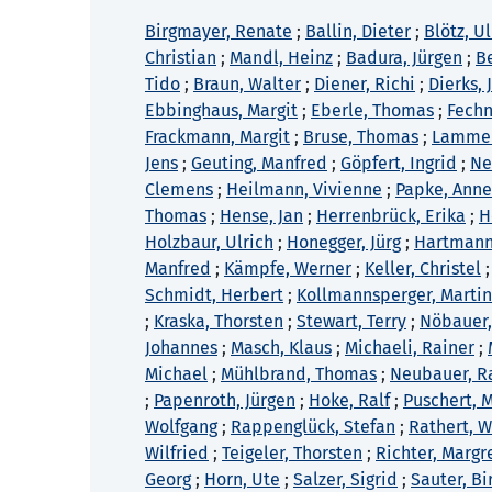
Birgmayer, Renate
;
Ballin, Dieter
;
Blötz, Ul
Christian
;
Mandl, Heinz
;
Badura, Jürgen
;
B
Tido
;
Braun, Walter
;
Diener, Richi
;
Dierks,
Ebbinghaus, Margit
;
Eberle, Thomas
;
Fechn
Frackmann, Margit
;
Bruse, Thomas
;
Lammers
Jens
;
Geuting, Manfred
;
Göpfert, Ingrid
;
Ne
Clemens
;
Heilmann, Vivienne
;
Papke, Anne
Thomas
;
Hense, Jan
;
Herrenbrück, Erika
;
H
Holzbaur, Ulrich
;
Honegger, Jürg
;
Hartmann
Manfred
;
Kämpfe, Werner
;
Keller, Christel
Schmidt, Herbert
;
Kollmannsperger, Marti
;
Kraska, Thorsten
;
Stewart, Terry
;
Nöbauer,
Johannes
;
Masch, Klaus
;
Michaeli, Rainer
;
Michael
;
Mühlbrand, Thomas
;
Neubauer, R
;
Papenroth, Jürgen
;
Hoke, Ralf
;
Puschert, 
Wolfgang
;
Rappenglück, Stefan
;
Rathert, W
Wilfried
;
Teigeler, Thorsten
;
Richter, Margr
Georg
;
Horn, Ute
;
Salzer, Sigrid
;
Sauter, Bi