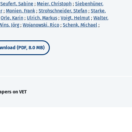
;
Seufert, Sabine
;
Meier, Christoph
;
Siebenhüner,
er
;
Monien, Frank
;
Strohschneider, Stefan
;
Starke,
;
Orle, Karin
;
Ulrich, Markus
;
Voigt, Helmut
;
Walter,
Wins, Jörg
;
Wojanowski, Rico
;
Schenk, Michael
;
wnload (PDF, 8.0 MB)
apers on VET