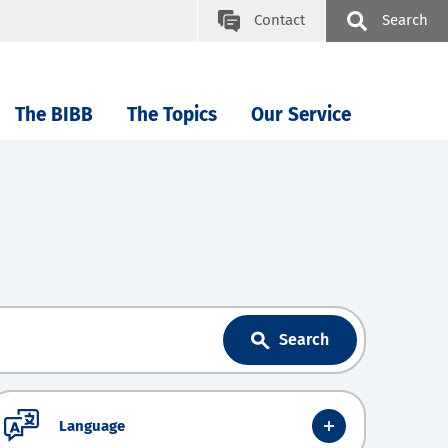
Contact
Search
The BIBB
The Topics
Our Service
Search
Language