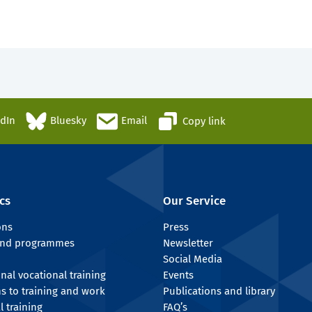
edIn
Bluesky
Email
Copy link
cs
Our Service
ons
Press
 and programmes
Newsletter
Social Media
onal vocational training
Events
ns to training and work
Publications and library
l training
FAQ’s