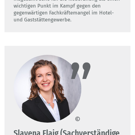
wichtigen Punkt im Kampf gegen den
gegenwärtigen Fachkräftemangel im Hotel-
und Gaststättengewerbe.
© Slavena Flaig
Slavena Flaig (Sachverständige