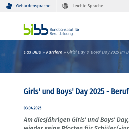
Gebärdensprache
Leichte Sprache
Das BIBB
Karriere
Girls‘ Day & Boys‘ Day 2025 im 
Girls' und Boys' Day 2025 - Beru
03.04.2025
Am diesjährigen Girls' und Boys' Day,
wieder seine Pforten für Schüler/-in