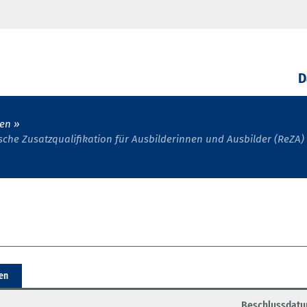
D
en
he Zusatzqualifikation für Ausbilderinnen und Ausbilder (ReZA)
ren
Beschlussdat