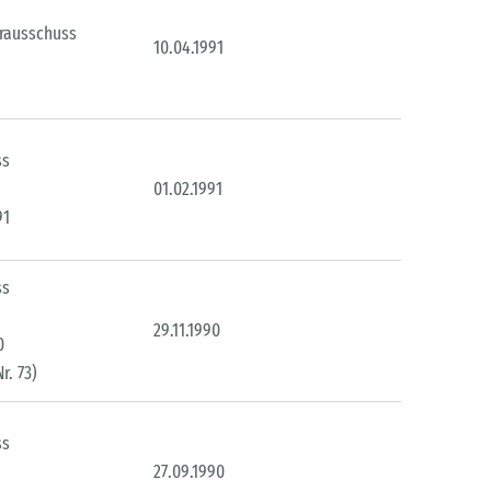
erausschuss
10.04.1991
ss
01.02.1991
91
ss
29.11.1990
0
r. 73)
ss
27.09.1990