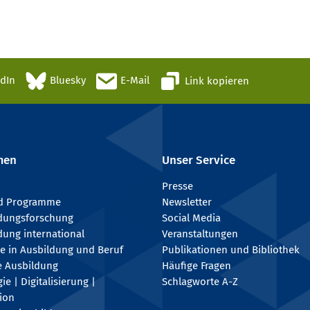
edIn
Bluesky
E-Mail
Link kopieren
men
Unser Service
Presse
nd Programme
Newsletter
ldungsforschung
Social Media
dung international
Veranstaltungen
e in Ausbildung und Beruf
Publikationen und Bibliothek
e Ausbildung
Häufige Fragen
e | Digitalisierung |
Schlagworte A-Z
tion