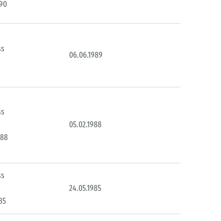
990
ss
06.06.1989
ss
05.02.1988
988
ss
24.05.1985
85