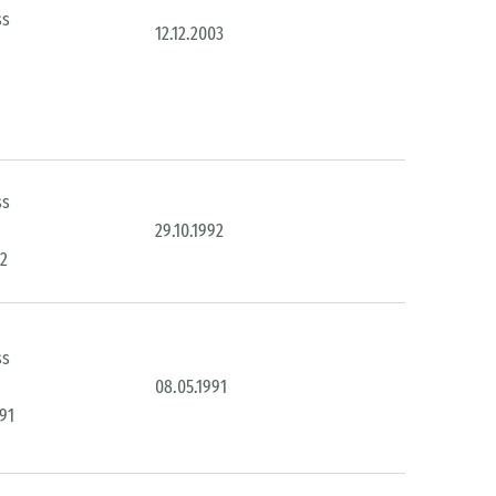
ss
12.12.2003
ss
29.10.1992
92
ss
08.05.1991
991