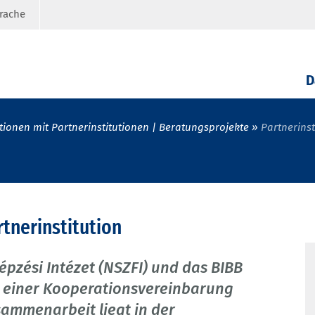
prache
D
ionen mit Partnerinstitutionen | Beratungsprojekte
Partnerinst
tnerinstitution
pzési Intézet (NSZFI) und das BIBB
e einer Kooperationsvereinbarung
ammenarbeit liegt in der