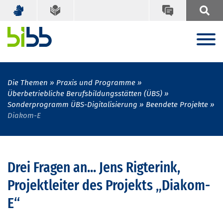
Die Themen
Praxis und Programme
Überbetriebliche Berufsbildungsstätten (ÜBS)
Sonderprogramm ÜBS-Digitalisierung
Beendete Projekte
Diakom-E
Drei Fragen an... Jens Rigterink,
Projektleiter des Projekts „Diakom-
E“