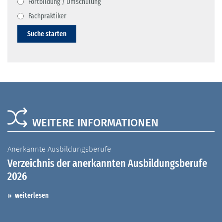
Fortbildung / Umschulung
Fachpraktiker
Suche starten
WEITERE INFORMATIONEN
Anerkannte Ausbildungsberufe
A
Verzeichnis der anerkannten Ausbildungsberufe
G
2026
A
I
weiterlesen