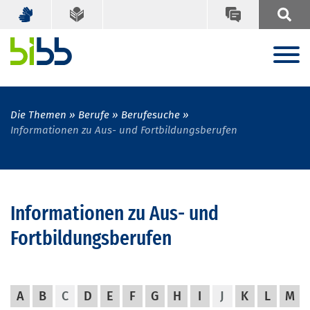
Die Themen
Berufe
Berufesuche
Informationen zu Aus- und Fortbildungsberufen
Informationen zu Aus- und
Fortbildungsberufen
A
B
C
D
E
F
G
H
I
J
K
L
M