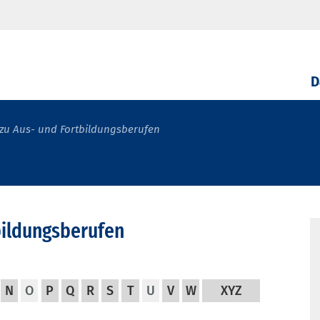
D
zu Aus- und Fortbildungsberufen
bildungsberufen
N
O
P
Q
R
S
T
U
V
W
XYZ