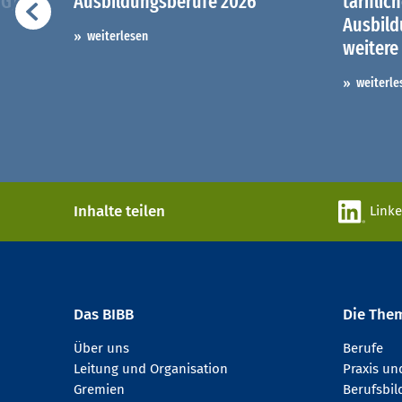
iG)
Ausbildungsberufe 2026
tariflic
Ausbil
weiterlesen
weitere
weiterle
Inhalte teilen
Link
Das BIBB
Die The
Über uns
Berufe
Leitung und Organisation
Praxis u
Gremien
Berufsbi