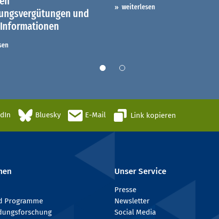
hen
weiterlesen
dungsvergütungen und
 Informationen
sen
edIn
Bluesky
E-Mail
Link kopieren
men
Unser Service
Presse
nd Programme
Newsletter
ldungsforschung
Social Media