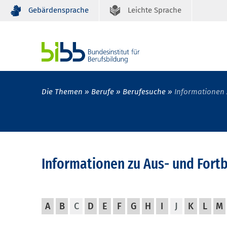
Gebärdensprache
Leichte Sprache
Die Themen
Berufe
Berufesuche
Informationen 
Informationen zu Aus- und Fort
A
B
C
D
E
F
G
H
I
J
K
L
M