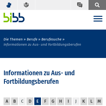
Die Themen
Berufe
Berufesuche
Informationen zu Aus- und Fortbildungsberufen
Informationen zu Aus- und
Fortbildungsberufen
A
B
C
D
E
F
G
H
I
J
K
L
M