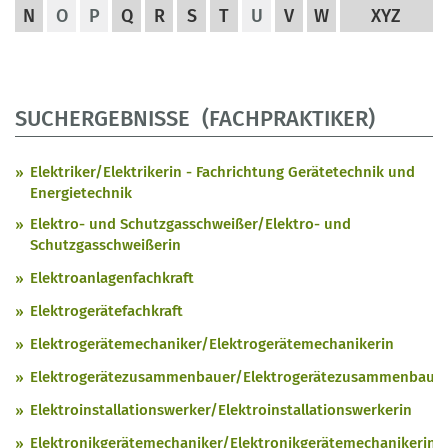
N
O
P
Q
R
S
T
U
V
W
XYZ
SUCHERGEBNISSE (FACHPRAKTIKER)
Elektriker/Elektrikerin - Fachrichtung Gerätetechnik und
Energietechnik
Elektro- und Schutzgasschweißer/Elektro- und
Schutzgasschweißerin
Elektroanlagenfachkraft
Elektrogerätefachkraft
Elektrogerätemechaniker/Elektrogerätemechanikerin
Elektrogerätezusammenbauer/Elektrogerätezusammenbauer
Elektroinstallationswerker/Elektroinstallationswerkerin
Elektronikgerätemechaniker/Elektronikgerätemechanikerin