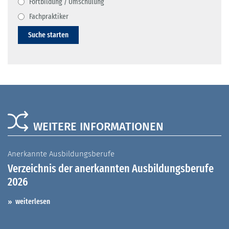
Fortbildung / Umschulung
Fachpraktiker
Suche starten
WEITERE INFORMATIONEN
Anerkannte Ausbildungsberufe
A
Verzeichnis der anerkannten Ausbildungsberufe
G
2026
A
I
weiterlesen