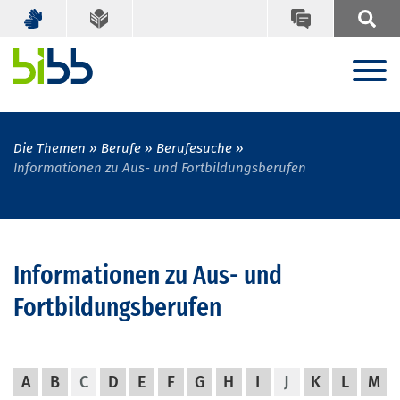
Die Themen
Berufe
Berufesuche
Informationen zu Aus- und Fortbildungsberufen
Informationen zu Aus- und
Fortbildungsberufen
A
B
C
D
E
F
G
H
I
J
K
L
M