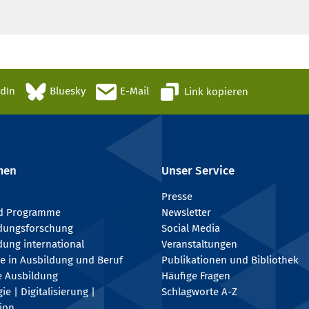
edIn
Bluesky
E-Mail
Link kopieren
men
Unser Service
Presse
nd Programme
Newsletter
ldungsforschung
Social Media
dung international
Veranstaltungen
e in Ausbildung und Beruf
Publikationen und Bibliothek
e Ausbildung
Häufige Fragen
e | Digitalisierung |
Schlagworte A-Z
tion