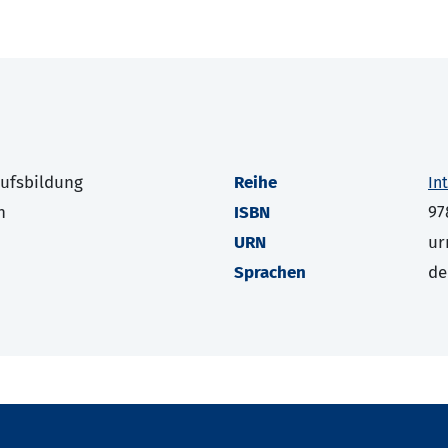
rufsbildung
Reihe
In
h
ISBN
97
URN
ur
Sprachen
de