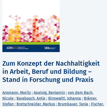
Zum Konzept der Nachhaltigkeit
in Arbeit, Beruf und Bildung –
Stand in Forschung und Praxis
Ansmann, Moritz
;
Apelojg, Benjamin
;
von dem Bach,
Nicole
;
Barabasch, Antje
;
Binnewitt, Johanna
;
Brämer,
Stefan
;
Bretschneider, Markus
;
Brumbauer, Tanja
;
Fischer,