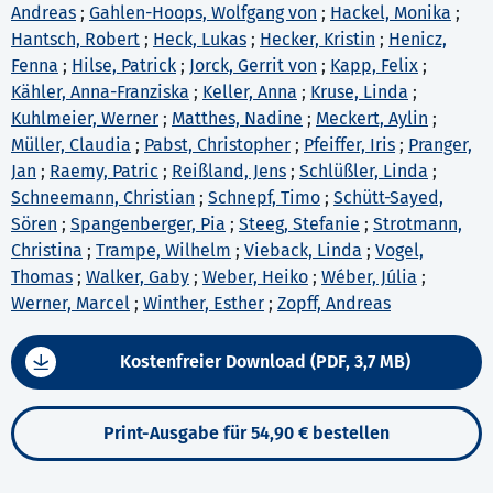
Andreas
;
Gahlen-Hoops, Wolfgang von
;
Hackel, Monika
;
Hantsch, Robert
;
Heck, Lukas
;
Hecker, Kristin
;
Henicz,
Fenna
;
Hilse, Patrick
;
Jorck, Gerrit von
;
Kapp, Felix
;
Kähler, Anna-Franziska
;
Keller, Anna
;
Kruse, Linda
;
Kuhlmeier, Werner
;
Matthes, Nadine
;
Meckert, Aylin
;
Müller, Claudia
;
Pabst, Christopher
;
Pfeiffer, Iris
;
Pranger,
Jan
;
Raemy, Patric
;
Reißland, Jens
;
Schlüßler, Linda
;
Schneemann, Christian
;
Schnepf, Timo
;
Schütt-Sayed,
Sören
;
Spangenberger, Pia
;
Steeg, Stefanie
;
Strotmann,
Christina
;
Trampe, Wilhelm
;
Vieback, Linda
;
Vogel,
Thomas
;
Walker, Gaby
;
Weber, Heiko
;
Wéber, Júlia
;
Werner, Marcel
;
Winther, Esther
;
Zopff, Andreas
Kostenfreier Download (PDF, 3,7 MB)
Print-Ausgabe für 54,90 € bestellen