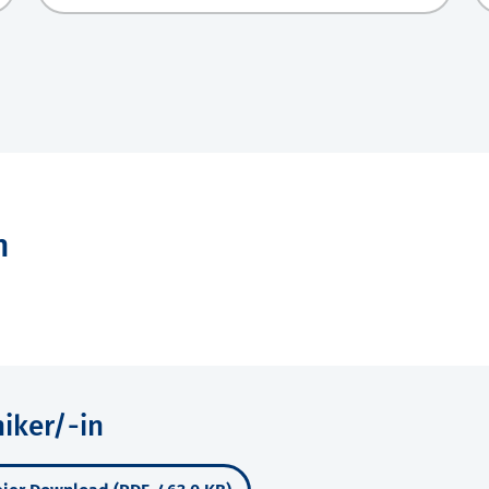
n
niker/-in