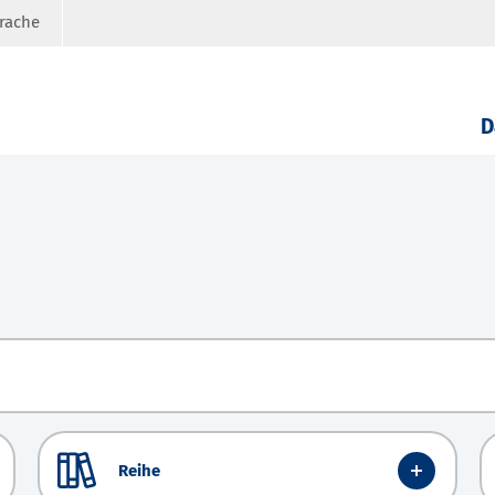
prache
D
Reihe