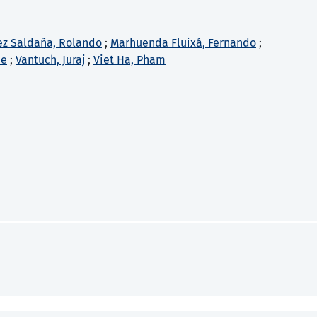
z Saldaña, Rolando
;
Marhuenda Fluixá, Fernando
;
ne
;
Vantuch, Juraj
;
Viet Ha, Pham