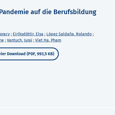
Pandemie auf die Berufsbildung
oracy
;
Eiríksdóttir, Elsa
;
López Saldaña, Rolando
;
ne
;
Vantuch, Juraj
;
Viet Ha, Pham
ier Download (PDF, 993,5 KB)