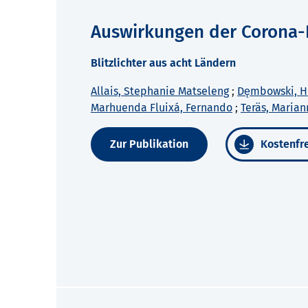
Auswirkungen der Corona-
Blitzlichter aus acht Ländern
Allais, Stephanie Matseleng
;
Dęmbowski, H
Marhuenda Fluixá, Fernando
;
Teräs, Marian
Zur Publikation
Kostenfre