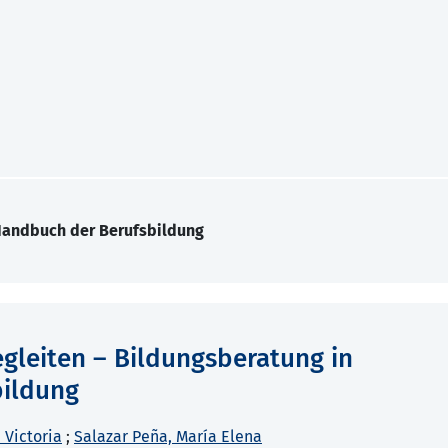
Handbuch der Berufsbildung
egleiten – Bildungsberatung in
bildung
 Victoria
;
Salazar Peña, María Elena