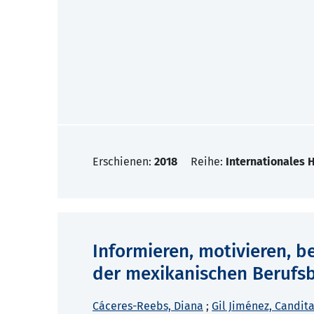
Erschienen:
2018
Reihe:
Internationales 
Informieren, motivieren, b
der mexikanischen Berufs
Cáceres-Reebs, Diana
;
Gil Jiménez, Candita