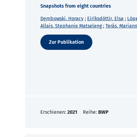
Snapshots from eight countries
Dęmbowski, Horacy
;
Eiríksdóttir, Elsa
;
Lópe
Allais, Stephanie Matseleng
;
Teräs, Marian
Zur Publikation
Erschienen:
2021
Reihe:
BWP