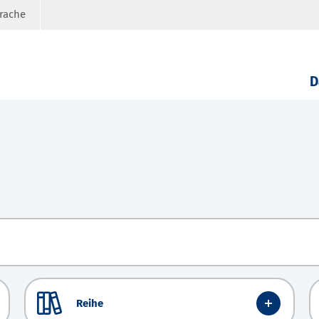
prache
D
Reihe