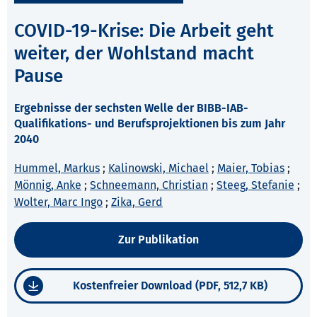
COVID-19-Krise: Die Arbeit geht
weiter, der Wohlstand macht
Pause
Ergebnisse der sechsten Welle der BIBB-IAB-
Qualifikations- und Berufsprojektionen bis zum Jahr
2040
Hummel, Markus
;
Kalinowski, Michael
;
Maier, Tobias
;
Mönnig, Anke
;
Schneemann, Christian
;
Steeg, Stefanie
;
Wolter, Marc Ingo
;
Zika, Gerd
Zur Publikation
Kostenfreier Download (PDF, 512,7 KB)