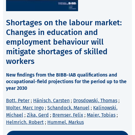
Shortages on the labour market:
Changes in education and
employment behaviour will
mitigate shortages of skilled
workers
New findings from the BIBB-IAB qualifications and
occupational-field projections for the period up to the
year 2030
Bott, Peter
;
Hänisch, Carsten
;
Drosdowski, Thomas
;
Wolter, Marc Ingo
;
Schandock, Manuel
;
Kalinowski,
Michael
;
Zika, Gerd
;
Bremser, Felix
;
Maier, Tobias
;
Helmrich, Robert
;
Hummel, Markus