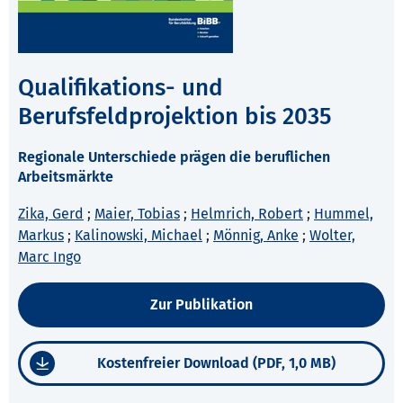
Qualifikations- und
Berufsfeldprojektion bis 2035
Regionale Unterschiede prägen die beruflichen
Arbeitsmärkte
Zika, Gerd
;
Maier, Tobias
;
Helmrich, Robert
;
Hummel,
Markus
;
Kalinowski, Michael
;
Mönnig, Anke
;
Wolter,
Marc Ingo
Zur Publikation
Kostenfreier Download (PDF, 1,0 MB)