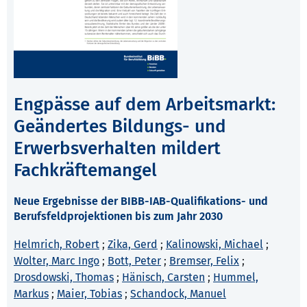
Engpässe auf dem Arbeitsmarkt:
Geändertes Bildungs- und
Erwerbsverhalten mildert
Fachkräftemangel
Neue Ergebnisse der BIBB-IAB-Qualifikations- und
Berufsfeldprojektionen bis zum Jahr 2030
Helmrich, Robert
;
Zika, Gerd
;
Kalinowski, Michael
;
Wolter, Marc Ingo
;
Bott, Peter
;
Bremser, Felix
;
Drosdowski, Thomas
;
Hänisch, Carsten
;
Hummel,
Markus
;
Maier, Tobias
;
Schandock, Manuel