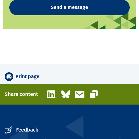
Send a message
Print page
LinkedIn
Bluesky
Email
Share content
Copy link
Feedback