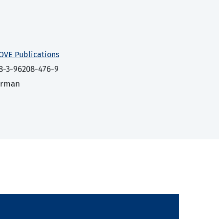
OVE Publications
8-3-96208-476-9
erman