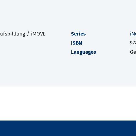
rufsbildung / iMOVE
Series
iM
ISBN
97
Languages
G