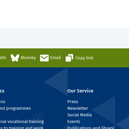
edIn
Bluesky
Email
Copy link
cs
Our Service
ons
Press
 and programmes
Newsletter
Social Media
onal vocational training
Events
ns to training and work
Publications and library