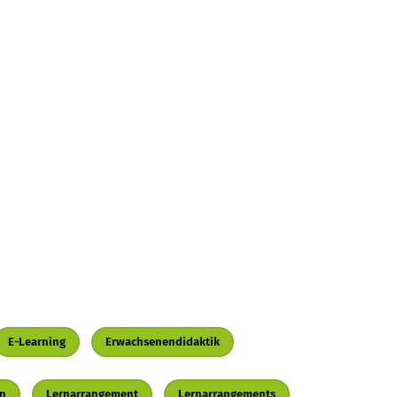
E-Learning
Erwachsenendidaktik
on
Lernarrangement
Lernarrangements