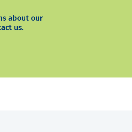
ns about our
act us.