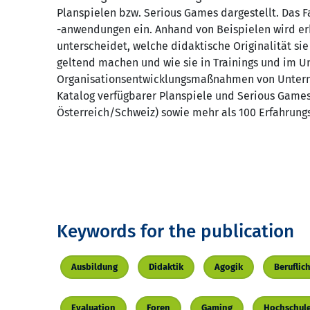
Planspielen bzw. Serious Games dargestellt. Das F
-anwendungen ein. Anhand von Beispielen wird erk
unterscheidet, welche didaktische Originalität s
geltend machen und wie sie in Trainings und im Un
Organisationsentwicklungsmaßnahmen von Unterne
Katalog verfügbarer Planspiele und Serious Gam
Österreich/Schweiz) sowie mehr als 100 Erfahrung
Keywords for the publication
Ausbildung
Didaktik
Agogik
Beruflic
Evaluation
Foren
Gaming
Hochschul