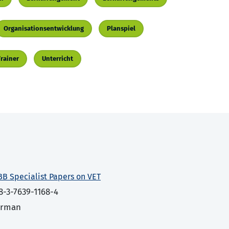
Organisationsentwicklung
Planspiel
Trainer
Unterricht
BB Specialist Papers on VET
8-3-7639-1168-4
erman