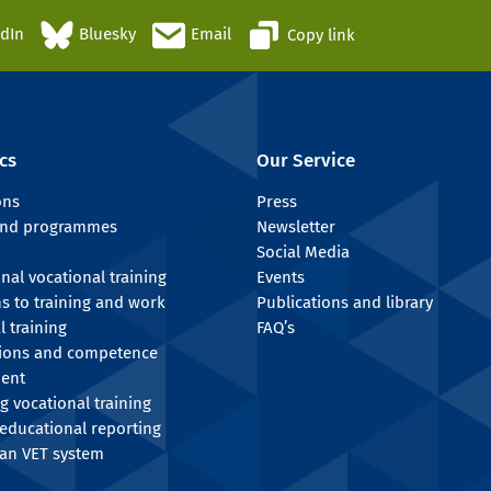
edIn
Bluesky
Email
Copy link
cs
Our Service
ons
Press
 and programmes
Newsletter
Social Media
onal vocational training
Events
ns to training and work
Publications and library
l training
FAQ’s
tions and competence
ent
g vocational training
educational reporting
an VET system