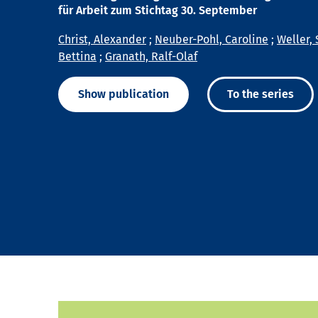
für Arbeit zum Stichtag 30. September
Christ, Alexander
;
Neuber-Pohl, Caroline
;
Weller, 
Bettina
;
Granath, Ralf-Olaf
Show publication
To the series