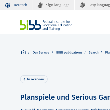
Deutsch
Sign language
Easy langua
Our Service
BIBB publications
Search
Pla
To overview
Planspiele und Serious Gam