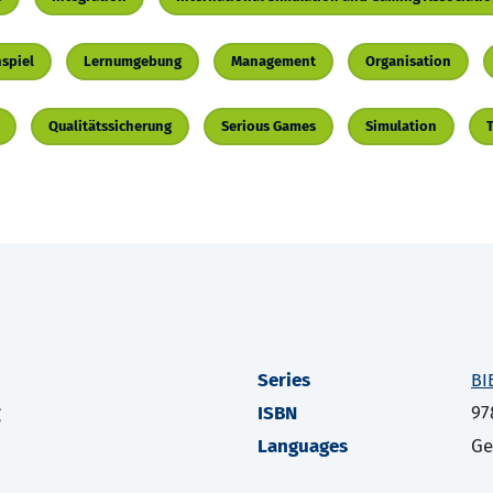
spiel
Lernumgebung
Management
Organisation
Qualitätssicherung
Serious Games
Simulation
Series
BI
g
ISBN
97
Languages
G