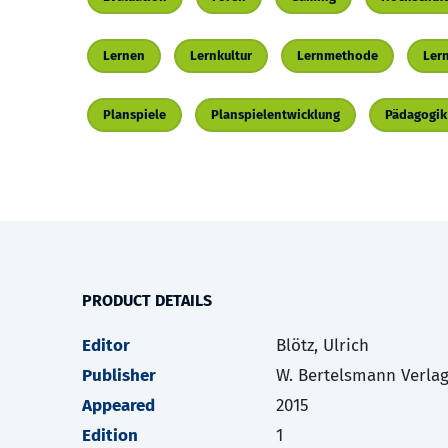
Lernen
Lernkultur
Lernmethode
Lern
Planspiele
Planspielentwicklung
Pädagogik
PRODUCT DETAILS
Editor
Blötz, Ulrich
Publisher
W. Bertelsmann Verla
Appeared
2015
Edition
1