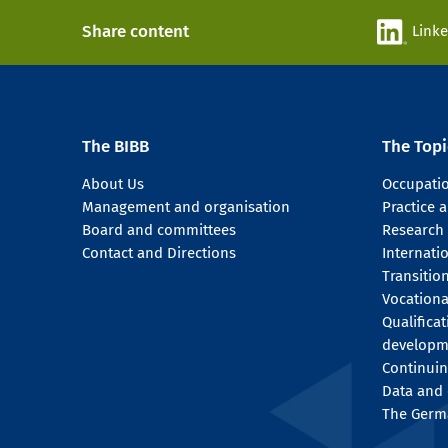
Share content
Link
The BIBB
The Topi
About Us
Occupati
Management and organisation
Practice
Board and committees
Research
Contact and Directions
Internati
Transitio
Vocationa
Qualifica
developm
Continuin
Data and 
The Germ