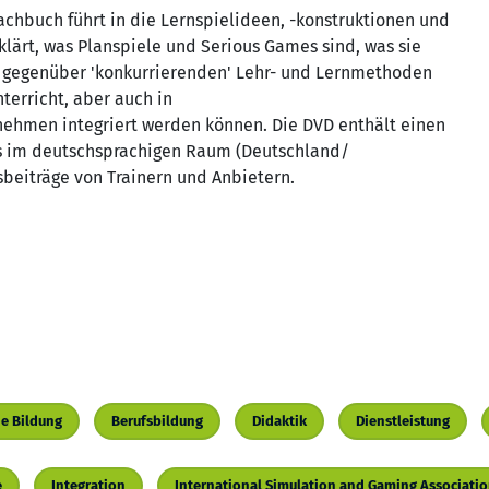
achbuch führt in die Lernspielideen, -konstruktionen und
lärt, was Planspiele und Serious Games sind, was sie
ie gegenüber 'konkurrierenden' Lehr- und Lernmethoden
terricht, aber auch in
hmen integriert werden können. Die DVD enthält einen
es im deutschsprachigen Raum (Deutschland/
sbeiträge von Trainern und Anbietern.
he Bildung
Berufsbildung
Didaktik
Dienstleistung
e
Integration
International Simulation and Gaming Associati