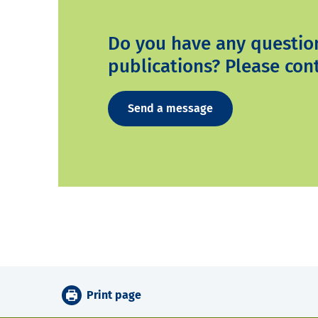
Do you have any questio
publications? Please cont
Send a message
Print page