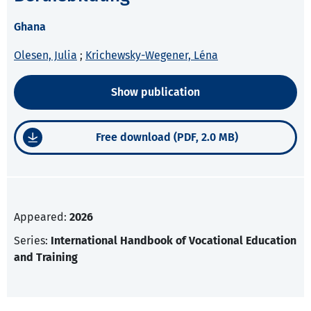
Ghana
Olesen, Julia
;
Krichewsky-Wegener, Léna
Show publication
Free download (PDF, 2.0 MB)
Appeared:
2026
Series:
International Handbook of Vocational Education
and Training