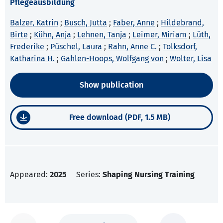
Pflegeausbildung
Balzer, Katrin
;
Busch, Jutta
;
Faber, Anne
;
Hildebrand,
Birte
;
Kühn, Anja
;
Lehnen, Tanja
;
Leimer, Miriam
;
Lüth,
Frederike
;
Püschel, Laura
;
Rahn, Anne C.
;
Tolksdorf,
Katharina H.
;
Gahlen-Hoops, Wolfgang von
;
Wolter, Lisa
Show publication
Free download (PDF, 1.5 MB)
Appeared:
2025
Series:
Shaping Nursing Training