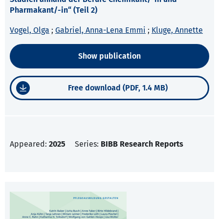
Pharmakant/-in“ (Teil 2)
Vogel, Olga
;
Gabriel, Anna-Lena Emmi
;
Kluge, Annette
Show publication
Free download (PDF, 1.4 MB)
Appeared:
2025
Series:
BIBB Research Reports