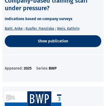
Company-based training staff
under pressure?
Indications based on company surveys
Bahl, Anke
;
Kupfer, Franziska
;
Weis, Kathrin
Show publication
Appeared:
2025
Series:
BWP