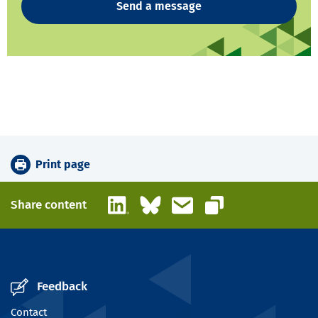
Send a message
Print page
LinkedIn
Bluesky
Email
Share content
Copy link
Feedback
Contact