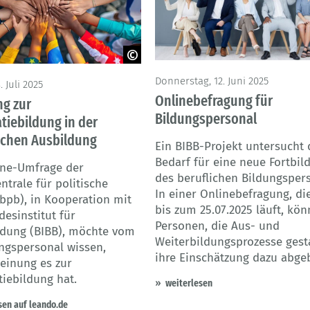
© Ilzer VH/peopleimages.com - Ad
 Adobe Sock
Donnerstag, 12. Juni 2025
 Juli 2025
Stock
Onlinebefragung für
ng zur
Bildungspersonal
iebildung in der
ichen Ausbildung
Ein BIBB-Projekt untersucht
Bedarf für eine neue Fortbil
ine-Umfrage der
des beruflichen Bildungspers
trale für politische
In einer Onlinebefragung, di
(bpb), in Kooperation mit
bis zum 25.07.2025 läuft, kö
esinstitut für
Personen, die Aus- und
ldung (BIBB), möchte vom
Weiterbildungsprozesse gesta
ngspersonal wissen,
ihre Einschätzung dazu abge
einung es zur
iebildung hat.
weiterlesen
sen auf leando.de