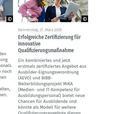
obe
© Seventyfour - Adobe Stock
Donnerstag, 27. März 2025
Erfolgreiche Zertifizierung für
innovative
Qualifizierungsmaßnahme
 den
dung
Ein kombiniertes und jetzt
onals.
erstmals zertifiziertes Angebot aus
e noch
Ausbilder-Eignungsverordnung
nnen
(AEVO) und BIBB-
Weiterbildungsprojekt MIKA
lten,
(Medien- und IT-Kompetenz für
ben.
Ausbildungspersonal) bietet neue
Chancen für Ausbildende und
könnte als Modell für weitere
Qualifizierungsangebote dienen.