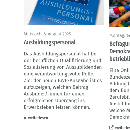
© Irina -
Mittwoch, 6. August 2025
Montag, 14.
Ausbildungspersonal
Befragu
Demokrat
Das Ausbildungspersonal hat bei
betriebl
der beruflichen Qualifizierung und
Sozialisierung von Auszubildenden
Eine Onl
eine verantwortungsvolle Rolle.
Bundeszen
Ziel der neuen BWP-Ausgabe ist es
Bildung 
aufzuzeigen, welchen Beitrag
dem Bund
Ausbilder/-innen für einen
Berufsbi
erfolgreichen Übergang ins
Ausbildu
Erwerbsleben leisten können.
welche M
Demokrat
weiterlesen
weiterle