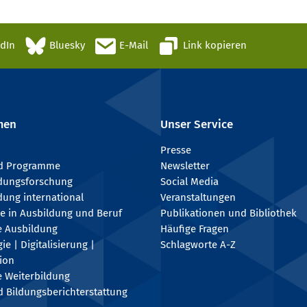
edIn
Bluesky
E-Mail
Link kopieren
men
Unser Service
Presse
nd Programme
Newsletter
ldungsforschung
Social Media
dung international
Veranstaltungen
e in Ausbildung und Beruf
Publikationen und Bibliothek
e Ausbildung
Häufige Fragen
e | Digitalisierung |
Schlagworte A-Z
tion
e Weiterbildung
 Bildungsberichterstattung