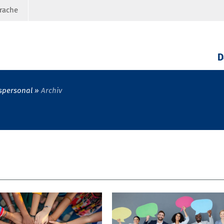
prache
D
spersonal
Archiv