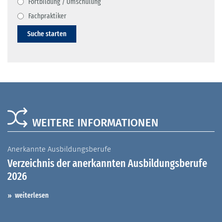
Fortbildung / Umschulung
Fachpraktiker
Suche starten
WEITERE INFORMATIONEN
Anerkannte Ausbildungsberufe
A
Verzeichnis der anerkannten Ausbildungsberufe
G
2026
A
I
weiterlesen