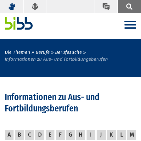
Die Themen
Berufe
Berufesuche
Informationen zu Aus- und Fortbildungsberufen
Informationen zu Aus- und
Fortbildungsberufen
A
B
C
D
E
F
G
H
I
J
K
L
M