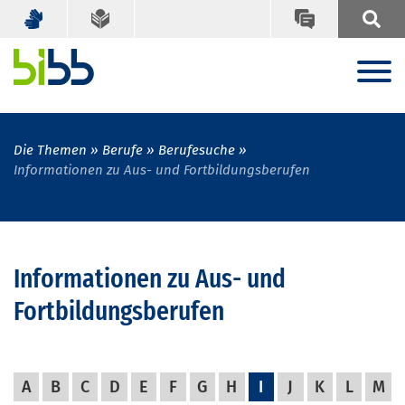
Die Themen
Berufe
Berufesuche
Informationen zu Aus- und Fortbildungsberufen
Informationen zu Aus- und
Fortbildungsberufen
A
B
C
D
E
F
G
H
I
J
K
L
M