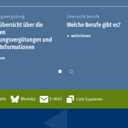
ngsvergütung
Übersicht Berufe
bersicht über die
Welche Berufe gibt es?
hen
weiterlesen
dungsvergütungen und
 Informationen
sen
edIn
Bluesky
E-Mail
Link kopieren