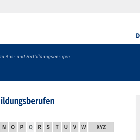
D
zu Aus- und Fortbildungsberufen
bildungsberufen
N
O
P
Q
R
S
T
U
V
W
XYZ