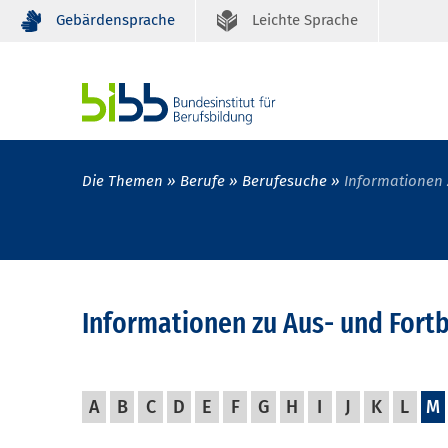
Gebärdensprache
Leichte Sprache
Die Themen
Berufe
Berufesuche
Informationen 
Informationen zu Aus- und Fort
A
B
C
D
E
F
G
H
I
J
K
L
M