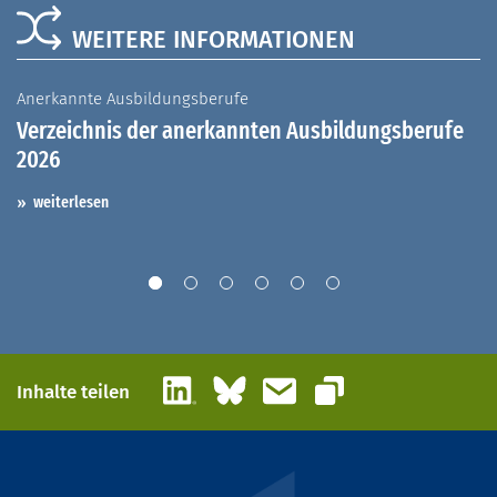
WEITERE INFORMATIONEN
Anerkannte Ausbildungsberufe
A
Verzeichnis der anerkannten Ausbildungsberufe
G
2026
A
I
weiterlesen
LinkedIn
Bluesky
E-Mail
Inhalte teilen
Link kopieren