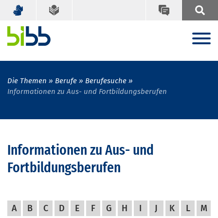
Die Themen
Berufe
Berufesuche
Informationen zu Aus- und Fortbildungsberufen
Informationen zu Aus- und
Fortbildungsberufen
A
B
C
D
E
F
G
H
I
J
K
L
M