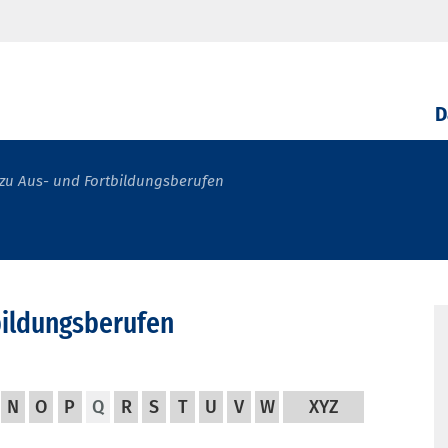
D
zu Aus- und Fortbildungsberufen
bildungsberufen
N
O
P
Q
R
S
T
U
V
W
XYZ