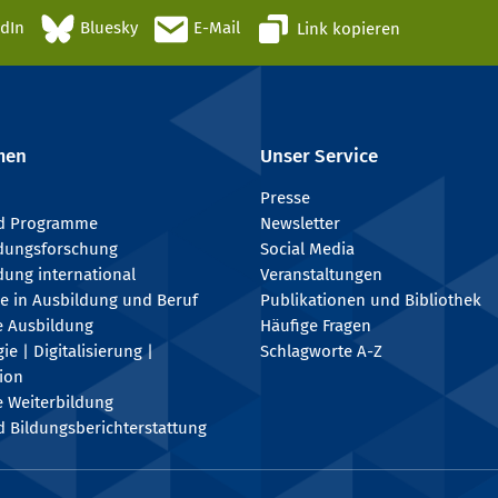
edIn
Bluesky
E-Mail
Link kopieren
men
Unser Service
Presse
nd Programme
Newsletter
ldungsforschung
Social Media
dung international
Veranstaltungen
e in Ausbildung und Beruf
Publikationen und Bibliothek
e Ausbildung
Häufige Fragen
e | Digitalisierung |
Schlagworte A-Z
tion
e Weiterbildung
 Bildungsberichterstattung