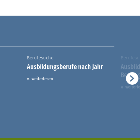
Berufesuche
Berufesu
Ausbildungsberufe nach Jahr
Ausbil
Berufs
weiterlesen
weiterl