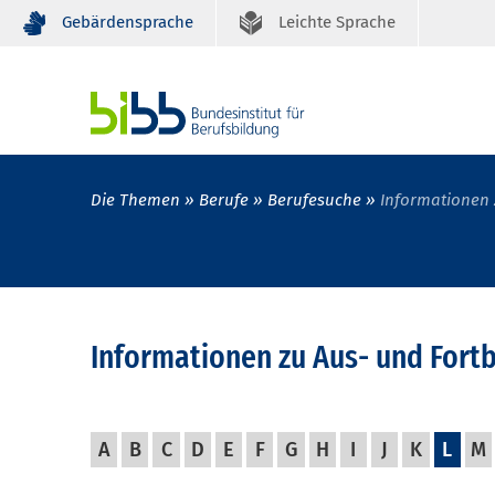
Gebärdensprache
Leichte Sprache
Die Themen
Berufe
Berufesuche
Informationen 
Informationen zu Aus- und Fort
A
B
C
D
E
F
G
H
I
J
K
L
M