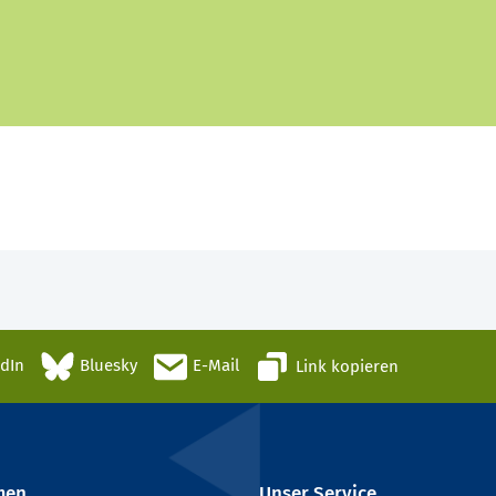
edIn
Bluesky
E-Mail
Link kopieren
men
Unser Service