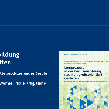
bildung
lten
ittelproduzierender Berufe
 Werner
;
Nölle-Krug, Marie