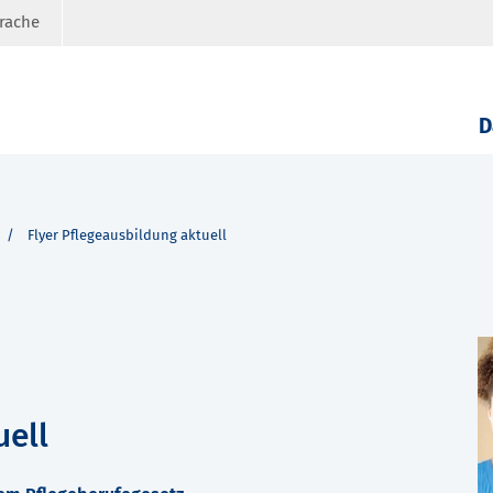
prache
D
Flyer Pflegeausbildung aktuell
uell