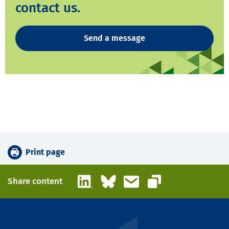
contact us.
Send a message
Print page
LinkedIn
Bluesky
Email
Share content
Copy link