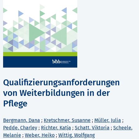
Qualifizierungsanforderungen
von Weiterbildungen in der
Pflege
Bergmann, Dana
;
Kretschmer, Susanne
;
Müller, Julia
;
Pedde, Charley
;
Richter, Katja
;
Schatt, Viktoria
;
Scheele,
Melanie
;
Weber, Heiko
;
Wittig, Wolfgang