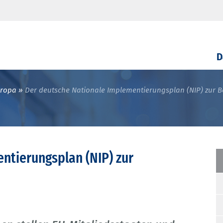
D
uropa
Der deutsche Nationale Implementierungsplan (NIP) zur B
ntierungsplan (NIP) zur