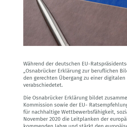
© Zerbor – stock.adobe.com
Während der deutschen EU-Ratspräsidents
„Osnabrücker Erklärung zur beruflichen Bi
den gerechten Übergang zu einer digitalen
verabschiedetet.
Die Osnabrücker Erklärung bildet zusammen
Kommission sowie der EU- Ratsempfehlung 
für nachhaltige Wettbewerbsfähigkeit, sozi
November 2020 die Leitplanken der europä
kommenden Jahre und stärkt den europäi