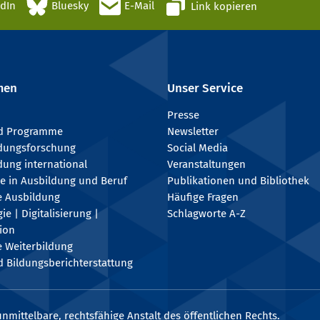
edIn
Bluesky
E-Mail
Link kopieren
men
Unser Service
Presse
nd Programme
Newsletter
ldungsforschung
Social Media
dung international
Veranstaltungen
e in Ausbildung und Beruf
Publikationen und Bibliothek
e Ausbildung
Häufige Fragen
e | Digitalisierung |
Schlagworte A-Z
tion
e Weiterbildung
 Bildungsberichterstattung
nmittelbare, rechtsfähige Anstalt des öffentlichen Rechts.