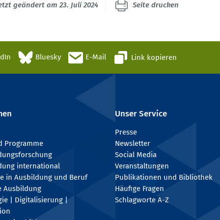
etzt geändert am 23. Juli 2024
Seite drucken
edIn
Bluesky
E-Mail
Link kopieren
men
Unser Service
Presse
nd Programme
Newsletter
ldungsforschung
Social Media
dung international
Veranstaltungen
e in Ausbildung und Beruf
Publikationen und Bibliothek
e Ausbildung
Häufige Fragen
e | Digitalisierung |
Schlagworte A-Z
tion