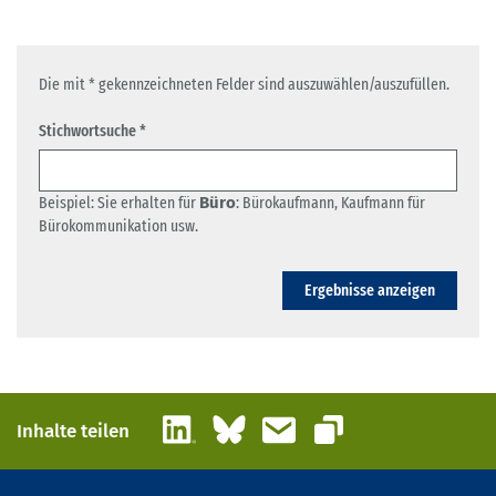
Die mit * gekennzeichneten Felder sind auszuwählen/auszufüllen.
Stichwortsuche *
Beispiel: Sie erhalten für
Büro
: Bürokaufmann, Kaufmann für
Bürokommunikation usw.
Ergebnisse anzeigen
LinkedIn
Bluesky
E-Mail
Inhalte teilen
Link kopieren