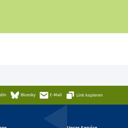
edIn
Bluesky
E-Mail
Link kopieren
men
Unser Service