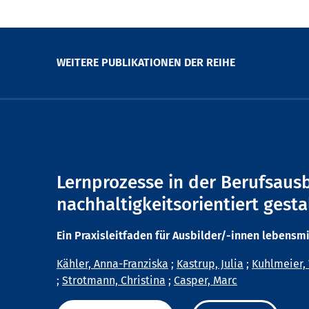
WEITERE PUBLIKATIONEN DER REIHE
Lernprozesse in der Berufsaus
nachhaltigkeitsorientiert gesta
Ein Praxisleitfaden für Ausbilder/-innen lebensm
Kähler, Anna-Franziska
;
Kastrup, Julia
;
Kuhlmeier,
;
Strotmann, Christina
;
Casper, Marc