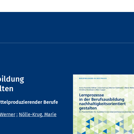
bildung
lten
ittelproduzierender Berufe
 Werner
;
Nölle-Krug, Marie