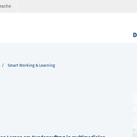
prache
D
Smart Working & Learning