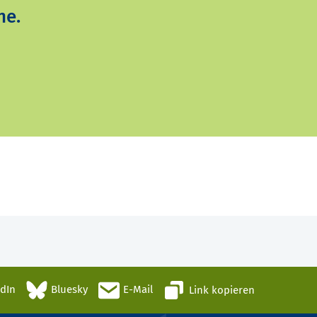
ne.
edIn
Bluesky
E-Mail
Link kopieren