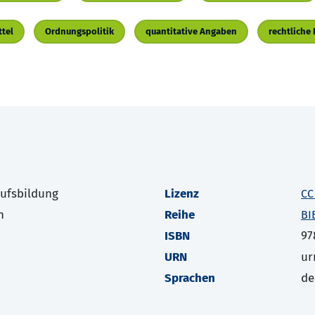
tel
Ordnungspolitik
quantitative Angaben
rechtliche
rufsbildung
Lizenz
CC
h
Reihe
BI
ISBN
97
URN
ur
Sprachen
de