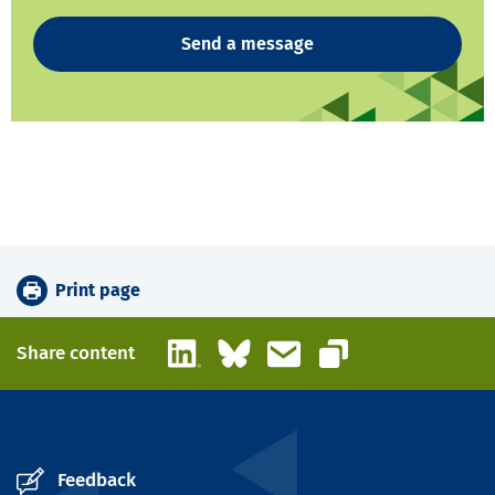
Send a message
Print page
LinkedIn
Bluesky
Email
Share content
Copy link
Feedback