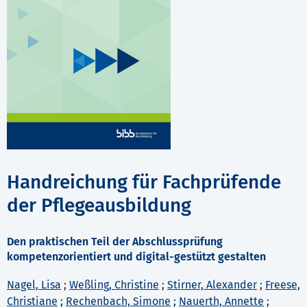
Handreichung für Fachprüfende
der Pflegeausbildung
Den praktischen Teil der Abschlussprüfung
kompetenzorientiert und digital-gestützt gestalten
Nagel, Lisa
;
Weßling, Christine
;
Stirner, Alexander
;
Freese,
Christiane
;
Rechenbach, Simone
;
Nauerth, Annette
;