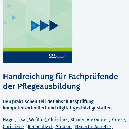
Handreichung für Fachprüfende
der Pflegeausbildung
Den praktischen Teil der Abschlussprüfung
kompetenzorientiert und digital-gestützt gestalten
Nagel, Lisa
;
Weßling, Christine
;
Stirner, Alexander
;
Freese,
Christiane
;
Rechenbach, Simone
;
Nauerth, Annette
;