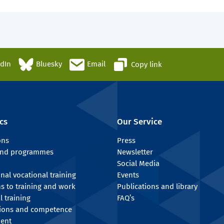
edIn
Bluesky
Email
Copy link
cs
Our Service
ons
Press
 and programmes
Newsletter
Social Media
onal vocational training
Events
ns to training and work
Publications and library
l training
FAQ’s
tions and competence
ent