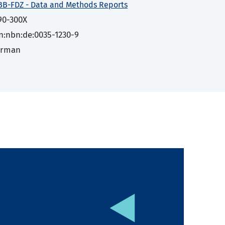
BB-FDZ - Data and Methods Reports
90-300X
n:nbn:de:0035-1230-9
erman