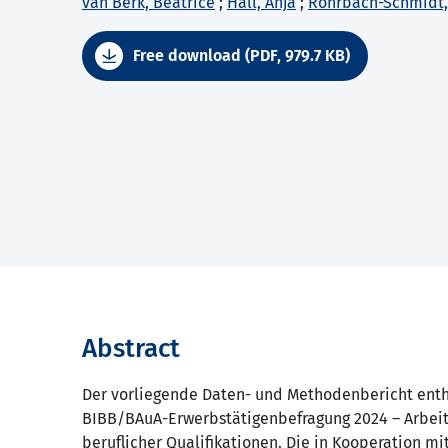
van Berk, Beatrice
;
Hall, Anja
;
Rohrbach-Schmidt,
Free download (PDF, 979.7 KB)
Abstract
Der vorliegende Daten- und Methodenbericht enth
BIBB/BAuA-Erwerbstätigenbefragung 2024 – Arbei
beruflicher Qualifikationen. Die in Kooperation m