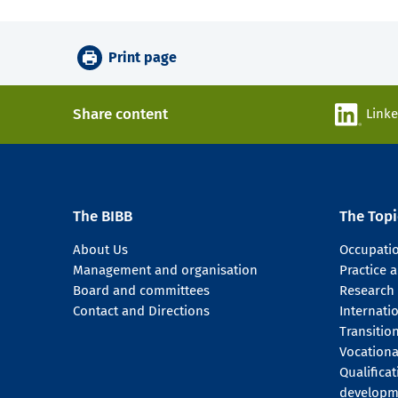
Print page
Share content
Link
The BIBB
The Topi
About Us
Occupati
Management and organisation
Practice
Board and committees
Research
Contact and Directions
Internati
Transitio
Vocationa
Qualifica
developm