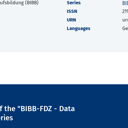
rufsbildung (BIBB)
Series
BI
ISSN
21
URN
ur
Languages
G
of the "BIBB-FDZ - Data
ries