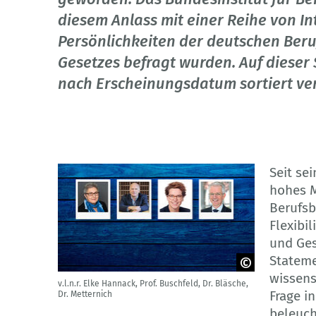
diesem Anlass mit einer Reihe von In
Persönlichkeiten der deutschen Ber
Gesetzes befragt wurden. Auf dieser S
nach Erscheinungsdatum sortiert ver
Seit se
hohes M
Berufsb
Flexibi
und Ges
Statem
wissens
v.l.n.r. Elke Hannack, Prof. Buschfeld, Dr. Bläsche,
© Collage: tovovan - stock.adobe.com /
Frage i
Dr. Metternich
waranyu - stock.adobe.com; Porträt 1:
DEB / Simone M. Neumann
beleuch